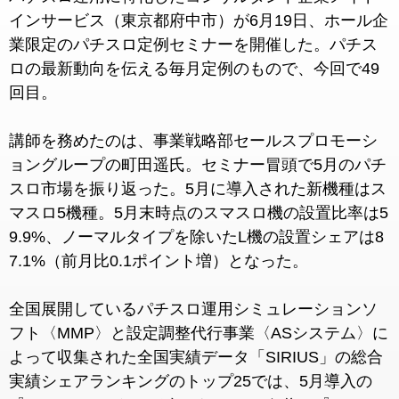
インサービス（東京都府中市）が6月19日、ホール企
業限定のパチスロ定例セミナーを開催した。パチス
ロの最新動向を伝える毎月定例のもので、今回で49
回目。
講師を務めたのは、事業戦略部セールスプロモーシ
ョングループの町田遥氏。セミナー冒頭で5月のパチ
スロ市場を振り返った。5月に導入された新機種はス
マスロ5機種。5月末時点のスマスロ機の設置比率は5
9.9%、ノーマルタイプを除いたL機の設置シェアは8
7.1%（前月比0.1ポイント増）となった。
全国展開しているパチスロ運用シミュレーションソ
フト〈MMP〉と設定調整代行事業〈ASシステム〉に
よって収集された全国実績データ「SIRIUS」の総合
実績シェアランキングのトップ25では、5月導入の