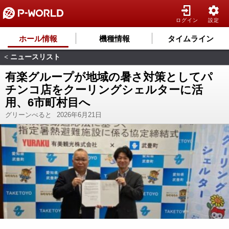
ログイン
設定
ホール情報
機種情報
タイムライン
ニュースリスト
<
有楽グループが地域の暑さ対策としてパ
チンコ店をクーリングシェルターに活
用、6市町村目へ
グリーンべると
2026年6月21日