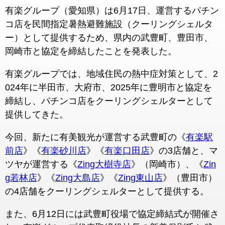
有楽グループ（愛知県）は6月17日、運営するパチン
コ店を民間指定暑熱避難施設（クーリングシェルタ
ー）として提供するため、県内の武豊町、豊田市、
岡崎市と協定を締結したことを発表した。
有楽グループでは、地域住民の熱中症対策として、2
024年に半田市、大府市、2025年に豊明市と協定を
締結し、パチンコ店をクーリングシェルターとして
提供してきた。
今回、新たに有美観光が運営する武豊町の《
有楽駅
前店
》《
有楽砂川店
》《
有楽口田店
》の3店舗と、マ
ツヤが運営する《
Zing大樹寺店
》（岡崎市）、《
Zin
g若林店
》《
Zing大島店
》《
Zing東山店
》（豊田市）
の4店舗をクーリングシェルターとして提供する。
また、6月12日には武豊町役場で協定締結式が開催さ