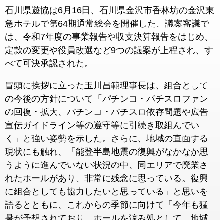
石川県遊協は6月16日、石川県金沢市香林坊の金沢東
急ホテルで第64期通常総会を開催した。議案審議で
は、令和7年度の事業報告や収支決算報告をはじめ、
定款の変更や役員改選など9つの議案が上程され、す
べて可決承認された。
冒頭に挨拶に立った玉川昌範理事長は、組合として
の今後の方針について「パチンコ・パチスロファン
の回復・拡大、パチンコ・パチスロ依存問題や広告
宣伝ガイドライン等の遵守等に引続き取組んでい
く」と強い姿勢を示した。さらに、地域の直面する
現状にも触れ、「能登半島地震の復興がなかなか思
うように進んでいない状況の中、同エリアで廃業さ
れたホールがあり、非常に残念に思っている。復興
に組合としても協力したいと思っている」と思いを
語るとともに、これからの季節に向けて「今年も猛
暑が予想されており、ホールを涼み処として、地域