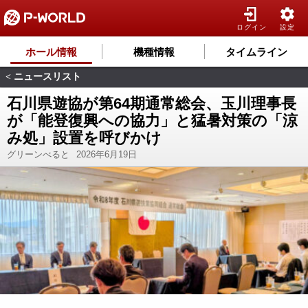
ログイン
設定
ホール情報
機種情報
タイムライン
ニュースリスト
<
石川県遊協が第64期通常総会、玉川理事長
が「能登復興への協力」と猛暑対策の「涼
み処」設置を呼びかけ
グリーンべると
2026年6月19日