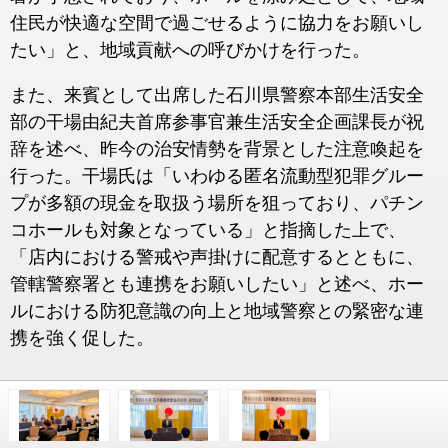
住民が快適な空間で過ごせるように協力をお願いし
たい」と、地域貢献への呼びかけを行った。
また、来賓として出席した石川県警察本部生活安全
部の干場由紀夫首席参事官兼生活安全企画課長が祝
辞を述べ、昨今の治安情勢を背景とした注意喚起を
行った。干場氏は「いわゆる匿名流動型犯罪グルー
プが多額の現金を取扱う場所を狙っており、パチン
コホールも対象となっている」と指摘した上で、
「店内における警戒や声掛けに配意するとともに、
管轄警察署とも連携をお願いしたい」と述べ、ホー
ルにおける防犯意識の向上と地域警察との緊密な連
携を強く促した。