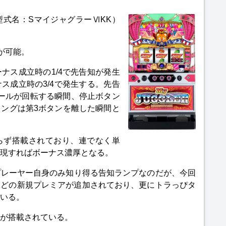
式名：SマイジャグラーⅥKK）
得が可能。
ナス成立時の1/4で先告知が発生
ス成立時の3/4で発生する。先告
ールが回転する瞬間、停止ボタン
ングは第3ボタンを離した瞬間と
らず搭載されており、連でなく単
現すればボーナス濃厚となる。
プレーヤー自身のみ知り得る告知ランプなのだが、今回
！などの新規プレミアが追加されており、更にトラっぴタ
いる。
が搭載されている。