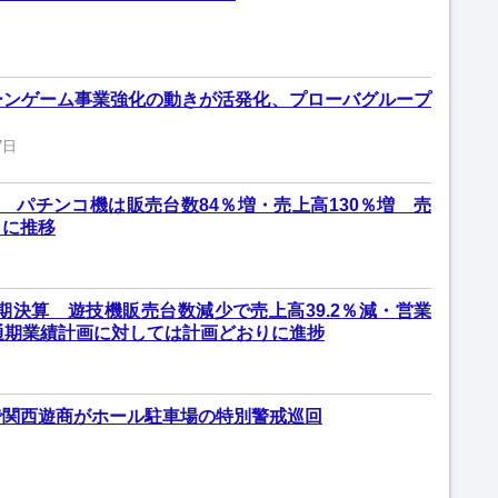
ーンゲーム事業強化の動きが活発化、プローバグループ
7日
 パチンコ機は販売台数84％増・売上高130％増 売
りに推移
期期決算 遊技機販売台数減少で売上高39.2％減・営業
通期業績計画に対しては計画どおりに進捗
で関西遊商がホール駐車場の特別警戒巡回