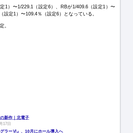
1）〜1/229.1（設定6）、RBが1/409.6（設定1）〜
0％（設定1）〜109.4％（設定6）となっている。
予定。
の新作｜北電子
6月17日
グラーⅥ』、10月にホール導入へ