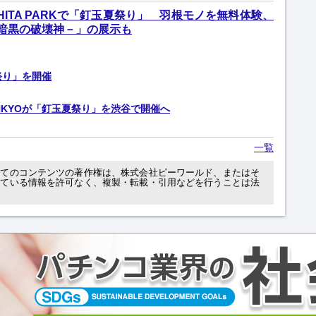
SHITA PARKで「釘玉夏祭り」 羽根モノを無料体験、
 －暗黒の破壊神－」の展示も
祭り」を開催
NKYOが「釘玉夏祭り」を渋谷で開催へ
一覧
べてのコンテンツの著作権は、株式会社ピーワールド、またはそ
れている情報を許可なく、複製・転載・引用などを行うことは法