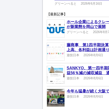
グリーンべると
2026年6月16日
【最新記事】
ホール企業によるクレ
が新業態を岡山で展開
グリーンべると
2026年8月
藤商事 第1四半期決算
上高、各利益は計画通
遊技日本
2026年8月6日
SANKYO、第一四半
益56％減の減収減益 
遊技日本
2026年8月6日
今年も猛暑が続く大阪
遊技日本
2026年8月6日