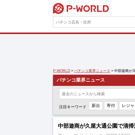
P-WORLD
P-WORLD
>
パチンコ業界ニュース
> 中部遊商が
パチンコ業界ニュース
新台
寄付
レジャ
注目キーワード
中部遊商が久屋大通公園で清掃