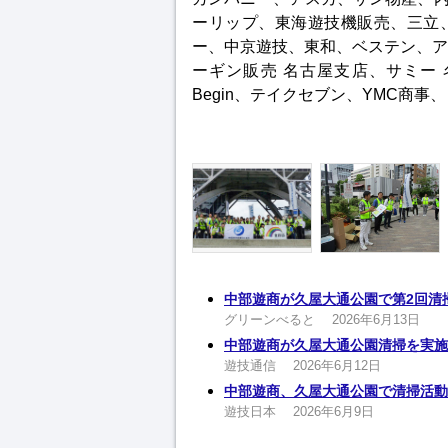
ーリップ、東海遊技機販売、三立
ー、中京遊技、東和、ベステン、ア
ーギン販売 名古屋支店、サミー
Begin、テイクセブン、YMC商事
中部遊商が久屋大通公園で第2回清掃
グリーンべると
2026年6月13日
中部遊商が久屋大通公園清掃を実施
遊技通信
2026年6月12日
中部遊商、久屋大通公園で清掃活動
遊技日本
2026年6月9日