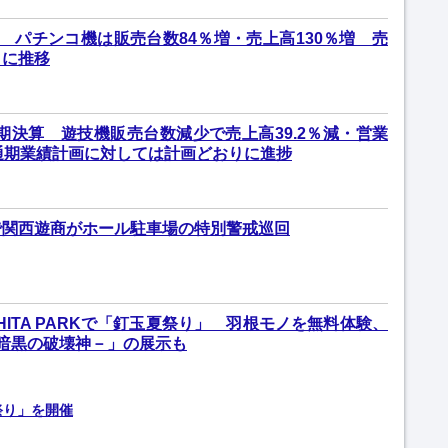
 パチンコ機は販売台数84％増・売上高130％増 売
りに推移
期期決算 遊技機販売台数減少で売上高39.2％減・営業
通期業績計画に対しては計画どおりに進捗
で関西遊商がホール駐車場の特別警戒巡回
SHITA PARKで「釘玉夏祭り」 羽根モノを無料体験、
 －暗黒の破壊神－」の展示も
祭り」を開催