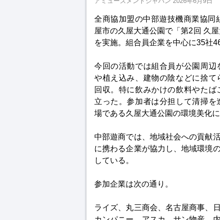
アミューズメントジャパン
2026年6月9日
全商協加盟の中部遊技機商業協同組
屋市の久屋大通公園で「第2回 久
を実施。組合員企業を中心に35社4
今回の活動では組合員が公園周辺
や植え込み、建物の陰などに捨て
回収。特に飲みかけの飲料やたば
立った。参加者は分担して清掃を
場である久屋大通公園の環境美化に
中部遊商では、地域社会への貢献
に携わる企業が協力し、地域環境
している。
参加企業は次の通り。
ライズ、丸三商会、名古屋商事、
カンパニー、アスカ、サン物産、