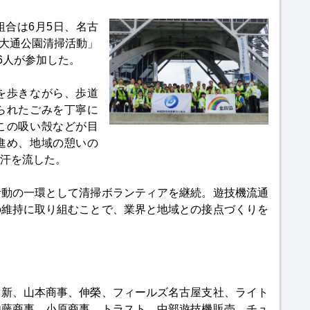
合は6月5日、名古
屋大通公園清掃活動」
6人が参加した。
を歩きながら、歩道
られたごみを丁寧に
この吸い殻などが目
進め、地域の憩いの
汗を流した。
活動の一環として清掃ボランティアを継続。遊技機流通
の維持に取り組むことで、業界と地域との接点づくりを
日新、山本商事、伸榮、フィールズ名古屋支社、ライト
内藤商事、小原商事、トラスト、中部遊技機販売、チュ