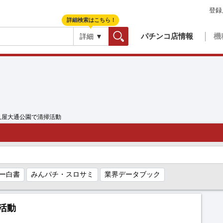
登録
詳細検索はこちら！
パチンコ店情報
機
詳細 ▼
検索
久屋大通公園で清掃活動
ー白書
みんパチ・スロサミ
業界データブック
活動