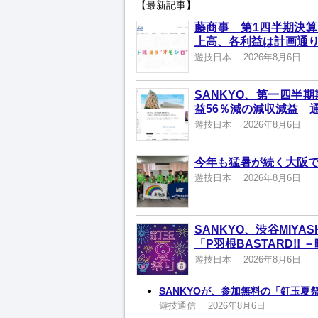
【最新記事】
藤商事 第1四半期決算
上高、各利益は計画通
遊技日本
2026年8月6日
SANKYO、第一四半
益56％減の減収減益 
遊技日本
2026年8月6日
今年も猛暑が続く大阪
遊技日本
2026年8月6日
SANKYO、渋谷MIYA
「P羽根BASTARD!!
遊技日本
2026年8月6日
SANKYOが、参加無料の「釘玉夏
遊技通信
2026年8月6日