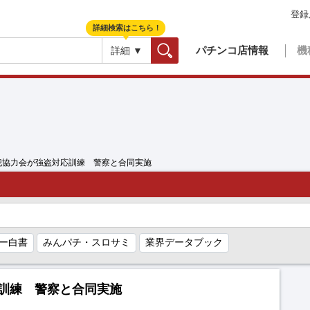
登録
詳細検索はこちら！
パチンコ店情報
機
詳細 ▼
検索
犯協力会が強盗対応訓練 警察と合同実施
ー白書
みんパチ・スロサミ
業界データブック
訓練 警察と合同実施