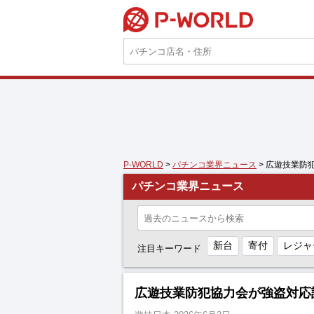
P-WORLD
P-WORLD
>
パチンコ業界ニュース
> 広遊技業防
パチンコ業界ニュース
新台
寄付
レジャ
注目キーワード
広遊技業防犯協力会が強盗対応