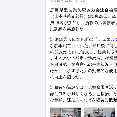
遊技日本
2026年6月3日
広島県遊技業防犯協力会連合会
（山本基甫支部長）は5月26日、傘
員18名が参加し、所轄の広警察署
応訓練を実施した。
訓練は呉市広文化町の「
デュエル
び駐車場で行われた。閉店後に待ち
の犯人が店内に侵入し、従業員を
走するという想定で進めら、従業員
方向確認、警察官への被害状況・
ほか、「さすまた」の効果的な使
の向上を図った。
訓練後の講評では、広警察署生活
静な判断が難しくなる」と指摘。
び種類、逃走方向などを確実に把握