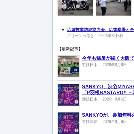
広遊技業防犯協力会、広警察署と合
グリーンべると
2026年6月5日
【最新記事】
今年も猛暑が続く大阪
遊技日本
2026年8月6日
SANKYO、渋谷MIYA
「P羽根BASTARD!!
遊技日本
2026年8月6日
SANKYOが、参加無
遊技通信
2026年8月6日