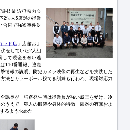
広遊技業防犯協力会
下2法人5店舗の従業
と合同で強盗事件対
ゴッド店
」店舗およ
伏せしていた2人組
脅して現金を奪い逃
は110番通報、逃走
目撃情報の説明、防犯カメラ映像の再生などを実践した
用方法とカラーボール投てき訓練も行われ、現場対応力
安全課長が「強盗発生時は従業員が強い威圧を受け、冷
そのうえで、犯人の服装や身体的特徴、凶器の有無およ
するよう求めた。