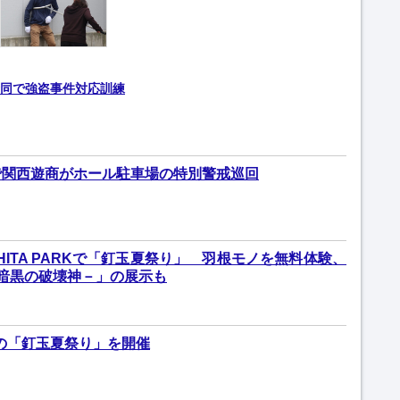
同で強盗事件対応訓練
で関西遊商がホール駐車場の特別警戒巡回
SHITA PARKで「釘玉夏祭り」 羽根モノを無料体験、
 －暗黒の破壊神－」の展示も
料の「釘玉夏祭り」を開催