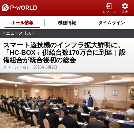
ログイン
設定
ホール情報
機種情報
タイムライン
ニュースリスト
<
スマート遊技機のインフラ拡大鮮明に、
「HC-BOX」供給台数170万台に到達｜設
備組合が統合後初の総会
グリーンべると
2026年6月2日