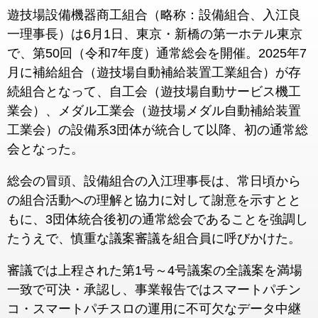
遊技場設備機器商工組合（略称：設備組合、入江良
一理事長）は6月1日、東京・新橋の第一ホテル東京
で、第50回（令和7年度）通常総会を開催。2025年7
月に補給組合（遊技場自動補給装置工業組合）が存
続組合となって、自工会（遊技場自動サービス機工
業会）、メダル工業会（遊技場メダル自動補給装置
工業会）の設備系3団体が統合して以降、初の通常総
会となった。
総会の冒頭、設備組合の入江理事長は、常日頃から
の組合活動への理解と協力に対して謝意を示すとと
もに、3団体統合後初の通常総会であることを強調し
たうえで、慎重な議案審議を組合員に呼びかけた。
審議では上程された第1号～4号議案の全議案を満場
一致で可決・承認し、事業報告ではスマートパチン
コ・スマートパチスロの運用に不可欠なデータ中継