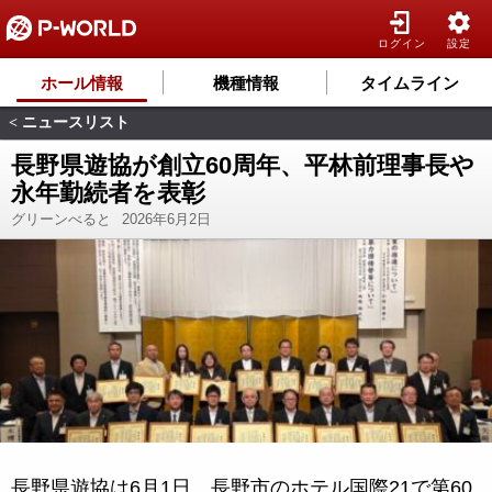
ログイン
設定
ホール情報
機種情報
タイムライン
ニュースリスト
<
長野県遊協が創立60周年、平林前理事長や
永年勤続者を表彰
グリーンべると
2026年6月2日
長野県遊協は6月1日、長野市のホテル国際21で第60