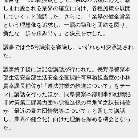
節目を一つの転換点として、県民の信頼に応え、親
しまれ愛される業界の確立に向け、各種施策を展開
していく」と強調した。さらに、「業界の健全営業
という理想像を追求し、一層の融和と団結を図り、
新たな一歩を踏み出す」と決意を示した。
議事では全5号議案を審議し、いずれも可決承認され
た。
議事終了後には記念講話が行われた。長野県警察本
部生活安全部生活安全企画課許可事務担当室の小林
貴幸課長補佐が「遵法営業の推進について」をテー
マに講話を行ったほか、同県警察本部刑事部組織犯
罪対策第二課暴力団排除推進係の両角尚之課長補佐
が「最近の暴力団情勢等について」と題して講話
し、業界の健全化に向けた理解を深める機会となっ
た。