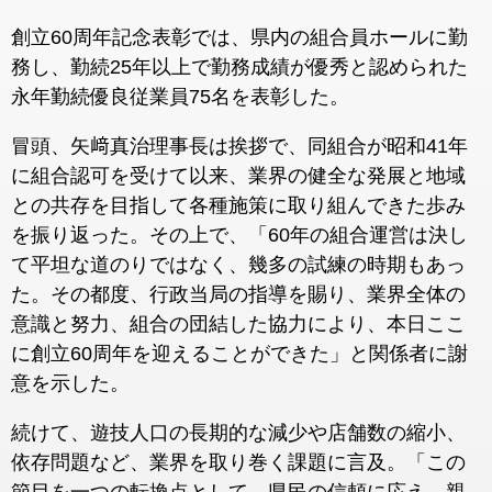
創立60周年記念表彰では、県内の組合員ホールに勤
務し、勤続25年以上で勤務成績が優秀と認められた
永年勤続優良従業員75名を表彰した。
冒頭、矢﨑真治理事長は挨拶で、同組合が昭和41年
に組合認可を受けて以来、業界の健全な発展と地域
との共存を目指して各種施策に取り組んできた歩み
を振り返った。その上で、「60年の組合運営は決し
て平坦な道のりではなく、幾多の試練の時期もあっ
た。その都度、行政当局の指導を賜り、業界全体の
意識と努力、組合の団結した協力により、本日ここ
に創立60周年を迎えることができた」と関係者に謝
意を示した。
続けて、遊技人口の長期的な減少や店舗数の縮小、
依存問題など、業界を取り巻く課題に言及。「この