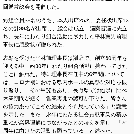
回通常総会を開催した。
総組合員38名のうち、本人出席25名、委任状出席13
名の計38名が出席し、総会は成立。議案審議に先立
ち、長年にわたり組合活動に尽力した平林憲男前理
事長に感謝状が贈られた。
表彰を受けた平林前理事長は謝辞で、創立60周年を
迎える中、約30年にわたり組合活動に携わってきた
ことに触れた。特に理事長在任中の6年間について
は、コロナ禍における県内ホールの真摯な対応を振
り返り、「その甲斐もあり、長野県では他県に比べ
休業期間が短く、営業再開の認可が下りた。皆さん
の協力あってこその結果と今も思っている」と謝意
を示した。また、永年にわたる社会貢献事業の積み
重ねが業界理解につながったとの考えを示し、「70
周年に向けたの活動も願っている」と述べた。