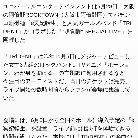
ユニバーサルエンターテインメントは5月23日、大阪
の阿倍野ROCKTOWN（大阪市阿倍野区）でパチン
コ新機種『e冥妃転生』と人気ガールズバンド「TRi
DENT」がコラボした「“超覚醒” SPECIAL LIVE」を
開催した。
「TRiDENT」は昨年11月5日にメジャーデビューし
た女性3人組のロックバンド。TVアニメ『ポーショ
ン、わが身を助ける』の主題歌に起用されるなど、
今注目のアーティストだ。当日のチケットは完売。
ライブ開始の数時間前からファンが会場に集結して
いた。
会場には、6月8日から全国のホールに導入予定の『e
冥妃転生』を設置。ライブ前には試打を体験できる
時間が設けられた。本機には「TRiDENT」の楽曲が