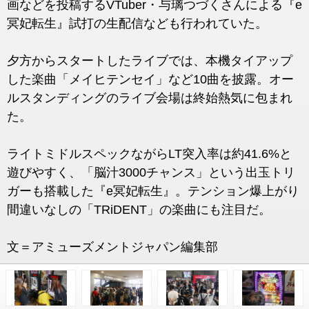
画などを投稿するVTuber・与璃つづくさんによる『e
冥妃転生』試打の生配信なども行われていた。
夕方からスタートしたライブでは、本機タイアップ
した楽曲「メイヒテンセイ」など10曲を披露。オー
ルスタンディングのライブ会場は終始熱気に包まれ
た。
ライトミドルスペックながらLT突入率は約41.6%と
遊びやすく、「脳汁3000チャンス」という出玉トリ
ガーも搭載した『e冥妃転生』。テンション爆上がり
間違いなしの「TRiDENT」の楽曲にも注目だ。
文＝アミューズメントジャパン編集部