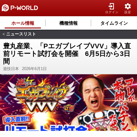
ログイン
設定
ホール情報
機種情報
タイムライン
ニュースリスト
<
豊丸産業、「PエガブレイブVVV」導入直
前リモート試打会を開催 6月5日から3日
間
遊技日本
2026年6月1日