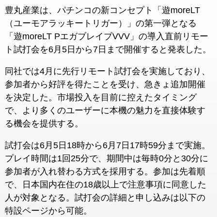
豊丸産業は、パチンコの新コンセプト「遊moreLT
（ユーモアラッキートリガー）」の第一弾となる
「遊moreLT PエガブレイブVVV」の導入直前リモー
ト試打会を6月5日から7日まで開催すると発表した。
同社では4月に先行リモート試打会を実施しており、
参加者から好評を得たことを受け、急きょ追加開催
を決定した。市場投入を目前に控えたタイミング
で、より多くのユーザーに本機の魅力を直接体験す
る機会を提供する。
試打会は6月5日18時から6月7日17時59分まで実施。
プレイ時間は1回25分で、期間中は毎時0分と30分に
参加者が入れ替わる方式を採用する。参加は先着順
で、日本国内在住の18歳以上で注意事項に同意した
人が対象となる。試打会の詳細と申し込みは以下の
特設ページから可能。