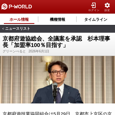
ログイン
設定
ホール情報
機種情報
タイムライン
ニュースリスト
<
京都府遊協総会、全議案を承認 杉本理事
長「加盟率100％目指す」
グリーンべると
2026年6月1日
京都府遊技業協同組合は5月29日、京都市上京区の京