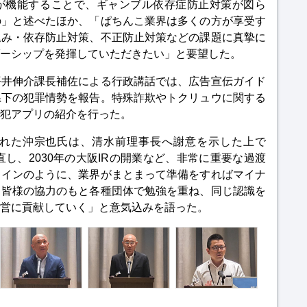
が機能することで、ギャンブル依存症防止対策が図ら
の」と述べたほか、「ぱちんこ業界は多くの方が享受す
込み・依存防止対策、不正防止対策などの課題に真摯に
ーシップを発揮していただきたい」と要望した。
平井伸介課長補佐による行政講話では、広告宣伝ガイド
県下の犯罪情勢を報告。特殊詐欺やトクリュウに関する
犯アプリの紹介を行った。
れた沖宗也氏は、清水前理事長へ謝意を示した上で
直し、2030年の大阪IRの開業など、非常に重要な過渡
ラインのように、業界がまとまって準備をすればマイナ
も皆様の協力のもと各種団体で勉強を重ね、同じ認識を
営に貢献していく」と意気込みを語った。