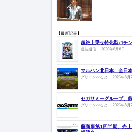
【最新記事】
超絶上乗せ特化型パチン
遊技通信
2026年8月8日
マルハン北日本、全日本
グリーンべると
2026年8月
セガサミーグループ、熊
グリーンべると
2026年8月
藤商事第1四半期、売上高