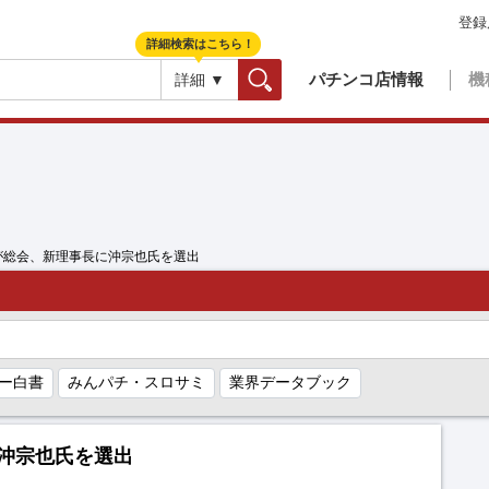
登録
詳細検索はこちら！
パチンコ店情報
機
詳細 ▼
検索
が総会、新理事長に沖宗也氏を選出
ー白書
みんパチ・スロサミ
業界データブック
沖宗也氏を選出