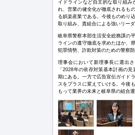
イドラインなど自主的な取り組み
れ、営業の健全化が徹底されるも
る娯楽産業である。今後ものめり
取り組み、貴組合による強いリーダ
岐阜県警察本部生活安全総務課の
ラインの遵守徹底を求めたほか、
犯罪情勢、詐欺対策のための警察防
理事会において新理事長に選出さ
「2028年の依存対策基本計画の見
期にある。一方で広告宣伝ガイド
スをプラスに変えていける。今後
もって業界の未来と岐阜県の組合運