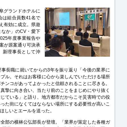
岐阜グランドホテルに
会は組合員数41名で
超え有効に成立。県遊
なか」のCV・愛下
025年度事業報告や
議案が原案通り可決承
、新理事長として沖
理事長職に就いてからの3年を振り返り「今後の業界に
ンプル。それはお客様に心から楽しんでいただける場所
パチンコがあってよかったと信頼されることに尽きる。
も真摯に向き合い、当たり前のことをまじめにやり抜く
信じている」と語り、地方都市だからこそ災害時での役
いった街になくてはならない場所にする必要性が高いこ
ほしいとエールを送った。
安全部の横林公弘部長が登壇。「業界が策定した各種ガ