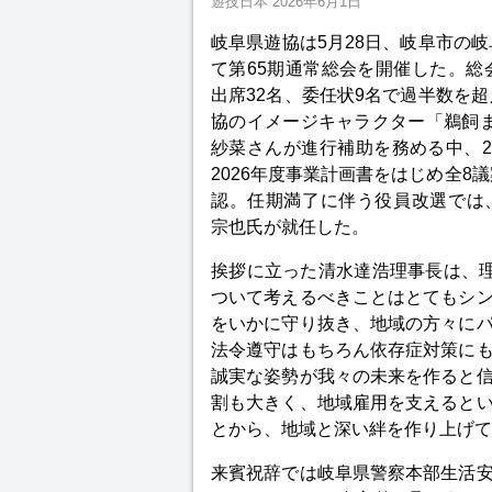
遊技日本
2026年6月1日
岐阜県遊協は5月28日、岐阜市の
て第65期通常総会を開催した。総
出席32名、委任状9名で過半数を
協のイメージキャラクター「鵜飼ま
紗菜さんが進行補助を務める中、2
2026年度事業計画書をはじめ全8
認。任期満了に伴う役員改選では
宗也氏が就任した。
挨拶に立った清水達浩理事長は、
ついて考えるべきことはとてもシ
をいかに守り抜き、地域の方々に
法令遵守はもちろん依存症対策に
誠実な姿勢が我々の未来を作ると
割も大きく、地域雇用を支えると
とから、地域と深い絆を作り上げて
来賓祝辞では岐阜県警察本部生活