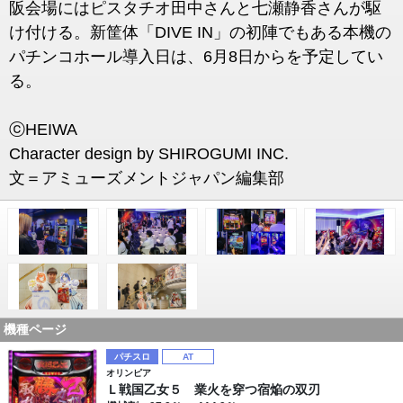
阪会場にはピスタチオ田中さんと七瀬静香さんが駆
け付ける。新筐体「DIVE IN」の初陣でもある本機の
パチンコホール導入日は、6月8日からを予定してい
る。
ⓒHEIWA
Character design by SHIROGUMI INC.
文＝アミューズメントジャパン編集部
機種ページ
パチスロ
AT
オリンピア
Ｌ戦国乙女５ 業火を穿つ宿焔の双刃