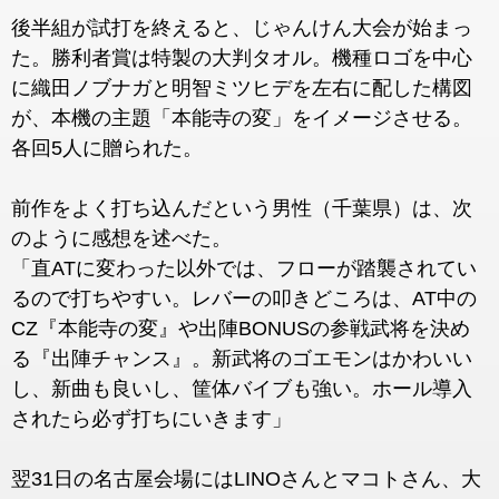
後半組が試打を終えると、じゃんけん大会が始まっ
た。勝利者賞は特製の大判タオル。機種ロゴを中心
に織田ノブナガと明智ミツヒデを左右に配した構図
が、本機の主題「本能寺の変」をイメージさせる。
各回5人に贈られた。
前作をよく打ち込んだという男性（千葉県）は、次
のように感想を述べた。
「直ATに変わった以外では、フローが踏襲されてい
るので打ちやすい。レバーの叩きどころは、AT中の
CZ『本能寺の変』や出陣BONUSの参戦武将を決め
る『出陣チャンス』。新武将のゴエモンはかわいい
し、新曲も良いし、筐体バイブも強い。ホール導入
されたら必ず打ちにいきます」
翌31日の名古屋会場にはLINOさんとマコトさん、大