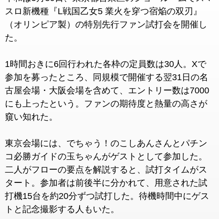
スロ新機種『L戦国乙女5 業火を穿つ宿焔の双刃』
（オリンピア製）の特別先行ファン試打会を開催し
た。
1時間おきに6回行われた各枠の定員数は30人。Xで
参加を募ったところ、同規模で開催する翌31日の名
古屋会場・大阪会場を含めて、エントリー数は7000
にも上ったという。ファンの期待度と熱量の高さが
窺い知れた。
東京会場には、でちゃう！のこしあんさんとパチン
コ必勝ガイドの玉ちゃんがゲストとして参加した。
二人がフローの要点を解説すると、試打タイムがス
タート。参加者は前後半に分かれて、用意された試
打機15台を約20分ずつ試打した。待機時間中にゲス
トと記念撮影する人もいた。