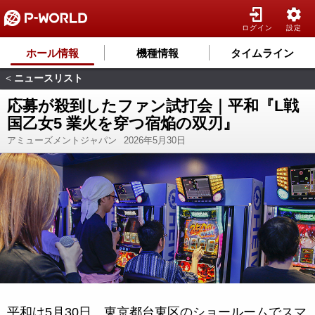
ログイン
設定
ホール情報
機種情報
タイムライン
ニュースリスト
<
応募が殺到したファン試打会｜平和『L戦
国乙女5 業火を穿つ宿焔の双刃』
アミューズメントジャパン
2026年5月30日
平和は5月30日、東京都台東区のショールームでスマ