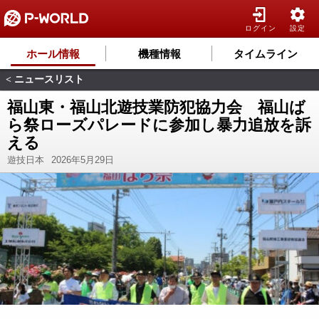
ログイン
設定
ホール情報
機種情報
タイムライン
ニュースリスト
<
福山東・福山北遊技業防犯協力会 福山ば
ら祭ローズパレードに参加し暴力追放を訴
える
遊技日本
2026年5月29日