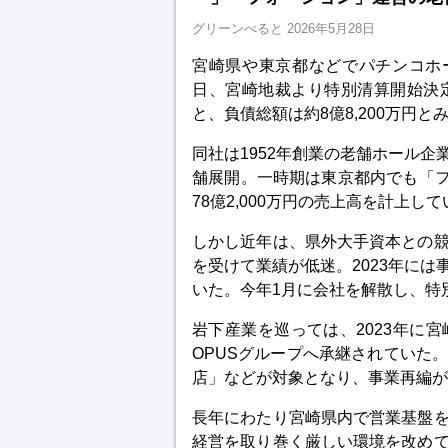
グリーンべると
2026年5月28日
宮崎県や東京都などでパチンコホ
日、宮崎地裁より特別清算開始決
と、負債総額は約8億8,200万円と
同社は1952年創業の老舗ホール
舗展開。一時期は東京都内でも「フ
78億2,000万円の売上高を計上し
しかし近年は、県外大手資本との
を受けて業績が低迷。2023年に
いた。今年1月に会社を解散し、特
岩下産業を巡っては、2023年に
OPUSグループへ承継されていた
店」などが対象となり、事業再編が
長年にわたり宮崎県内で営業基盤
経営を取り巻く厳しい環境を改め