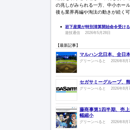
の兆しがみられる一方、中小ホー
後も業界再編や淘汰の動きが続く可
岩下産業が特別清算開始命令受ける
遊技通信
2026年5月28日
【最新記事】
マルハン北日本、全日本
グリーンべると
2026年8月
セガサミーグループ、熊
グリーンべると
2026年8月
藤商事第1四半期、売上高
幅縮小
グリーンべると
2026年8月