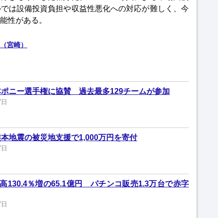
ルでは設備投資負担や収益性悪化への対応が難しく、今
能性がある。
（宮崎）
ポニー選手権に協賛 過去最多129チームが参加
7日
本地震の被災地支援で1,000万円を寄付
7日
130.4％増の65.1億円 パチンコ販売1.3万台で赤字
7日