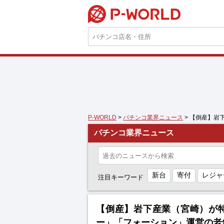
P-WORLD
P-WORLD
>
パチンコ業界ニュース
> 【倒産】岩
パチンコ業界ニュース
新台
寄付
レジャ
注目キーワード
【倒産】岩下産業（宮崎）が特
ー」「フォーション」運営の老