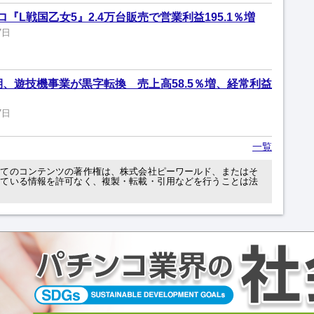
『L戦国乙女5』2.4万台販売で営業利益195.1％増
7日
期、遊技機事業が黒字転換 売上高58.5％増、経常利益
7日
一覧
べてのコンテンツの著作権は、株式会社ピーワールド、またはそ
れている情報を許可なく、複製・転載・引用などを行うことは法