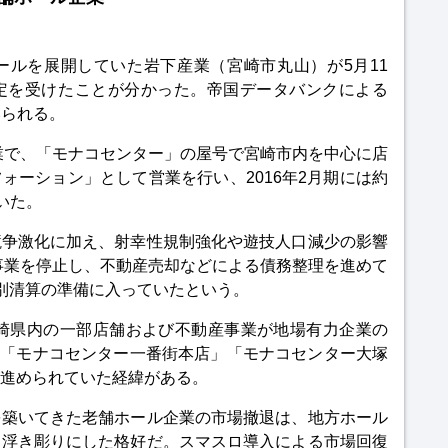
ールを展開していた岩下産業（宮崎市丸山）が5月11
定を受けたことが分かった。帝国データバンクによる
みられる。
企業で、「モナコセンター」の屋号で宮崎市内を中心に店
ォーション」として営業を行い、2016年2月期には約
ていた。
競争激化に加え、射幸性規制強化や遊技人口減少の影響
は事業を停止し、不動産売却などによる債務整理を進めて
別清算の準備に入っていたという。
宮崎県内の一部店舗および不動産事業が地場有力企業の
。「モナコセンター一番街本店」「モナコセンター大塚
進められていた経緯がある。
を築いてきた老舗ホール企業の市場撤退は、地方ホール
て浮き彫りにした格好だ。スマスロ導入による市場回復