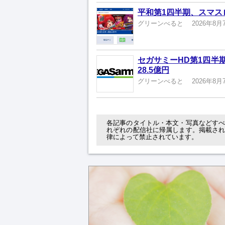
平和第1四半期、スマスロ
グリーンべると
2026年8月
セガサミーHD第1四半
28.5億円
グリーンべると
2026年8月
各記事のタイトル・本文・写真などす
れぞれの配信社に帰属します。掲載さ
律によって禁止されています。