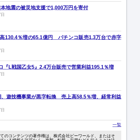
本地震の被災地支援で1,000万円を寄付
7日
130.4％増の65.1億円 パチンコ販売1.3万台で赤字
7日
『L戦国乙女5』2.4万台販売で営業利益195.1％増
7日
期、遊技機事業が黒字転換 売上高58.5％増、経常利益
7日
一覧
べてのコンテンツの著作権は、株式会社ピーワールド、またはそ