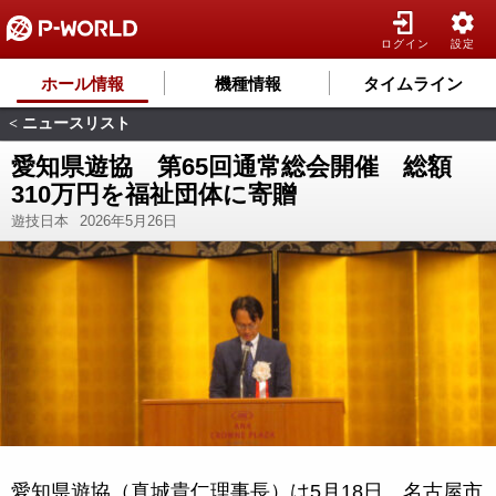
ログイン
設定
ホール情報
機種情報
タイムライン
ニュースリスト
<
愛知県遊協 第65回通常総会開催 総額
310万円を福祉団体に寄贈
遊技日本
2026年5月26日
愛知県遊協（真城貴仁理事長）は5月18日、名古屋市