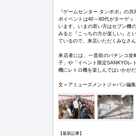
『ゲームセンター タンポポ』の共同
ボイベントは40～60代がターゲ
います。いまの若い方はセブン機
みると『こっちの方が楽しい』と
ているので、来店いただくみなさん
来店者には、一昔前のパチンコ攻
子」や「イベント限定SANKYO
機にレトロ機を楽しんではいかがだ
文＝アミューズメントジャパン編集
【最新記事】