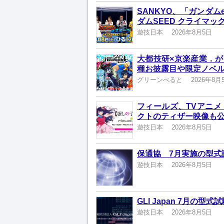
SANKYO、「ガンダ
ダムSEED クライマ
遊技日本
2026年8月5日
大都技研×京楽産業．が
種お披露目や限定ノベ
グリーンべると
2026年8月
フィールズ、TVアニ
クトのティザー映像も
遊技日本
2026年8月5日
保通協 7月実施の型式
遊技日本
2026年8月5日
GLI Japan 7月の
遊技日本
2026年8月5日