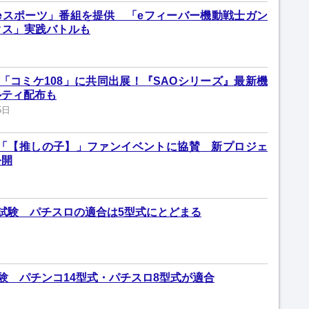
ムeスポーツ」番組を提供 「eフィーバー機動戦士ガン
ックス」実践バトルも
「コミケ108」に共同出展！『SAOシリーズ』最新機
ルティ配布も
5日
メ「【推しの子】」ファンイベントに協賛 新プロジェ
公開
試験 パチスロの適合は5型式にとどまる
型式試験 パチンコ14型式・パチスロ8型式が適合