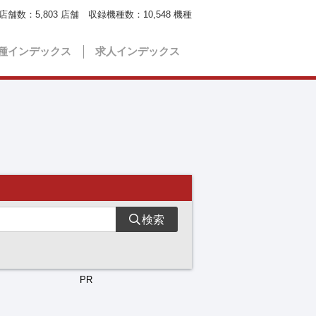
店舗数：
5,803
店舗 収録機種数：
10,548
機種
種インデックス
求人インデックス
検索
PR