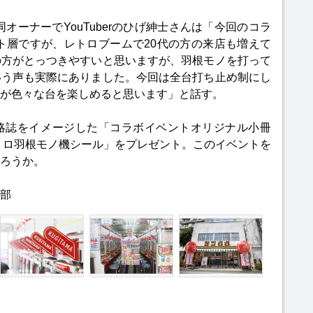
オーナーでYouTuberのひげ紳士さんは「今回のコラ
ット層ですが、レトロブームで20代の方の来店も増えて
の方がとっつきやすいと思いますが、羽根モノを打って
いう声も実際にありました。今回は全台打ち止め制にし
が色々な台を楽しめると思います」と話す。
略誌をイメージした「コラボイベントオリジナル小冊
レトロ羽根モノ機シール」をプレゼント。このイベントを
ろうか。
部