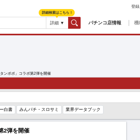
登録
詳細検索はこちら！
パチンコ店情報
機
詳細 ▼
検索
O×タンポポ」コラボ第2弾を開催
ー白書
みんパチ・スロサミ
業界データブック
第2弾を開催