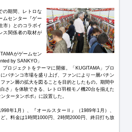
までの期間、レトロな
ームセンター『ゲー
生市）とのコラボイ
レス関係者の取材が
TAMAがゲームセン
d by SANKYO」
A」プロジェクトをテーマに開催。「KUGITAMA」プロ
もにパチンコ市場を盛り上げ、ファンにより一層パチン
コファン層の拡大を図ることを目的としたもの。期間中
白さ」を体験できる、レトロ羽根モノ機20台を揃えた
ムセンタータンポポ』に設置した。
98年1月）、『オールスターⅡ』（1989年1月）、
ど。料金は1時間1000円、2時間2000円、終日打ち放