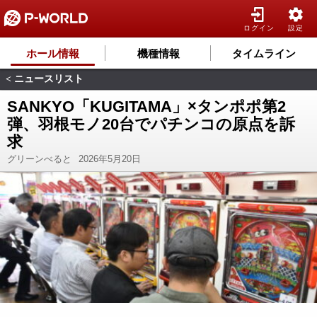
ログイン
設定
ホール情報
機種情報
タイムライン
ニュースリスト
<
SANKYO「KUGITAMA」×タンポポ第2
弾、羽根モノ20台でパチンコの原点を訴
求
グリーンべると
2026年5月20日