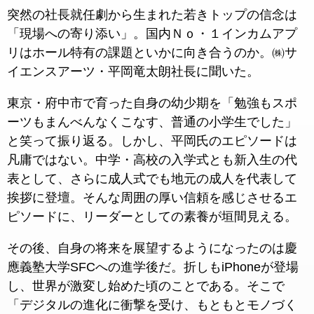
突然の社長就任劇から生まれた若きトップの信念は
「現場への寄り添い」。国内Ｎｏ・１インカムアプ
リはホール特有の課題といかに向き合うのか。㈱サ
イエンスアーツ・平岡竜太朗社長に聞いた。
東京・府中市で育った自身の幼少期を「勉強もスポ
ーツもまんべんなくこなす、普通の小学生でした」
と笑って振り返る。しかし、平岡氏のエピソードは
凡庸ではない。中学・高校の入学式とも新入生の代
表として、さらに成人式でも地元の成人を代表して
挨拶に登壇。そんな周囲の厚い信頼を感じさせるエ
ピソードに、リーダーとしての素養が垣間見える。
その後、自身の将来を展望するようになったのは慶
應義塾大学SFCへの進学後だ。折しもiPhoneが登場
し、世界が激変し始めた頃のことである。そこで
「デジタルの進化に衝撃を受け、もともとモノづく