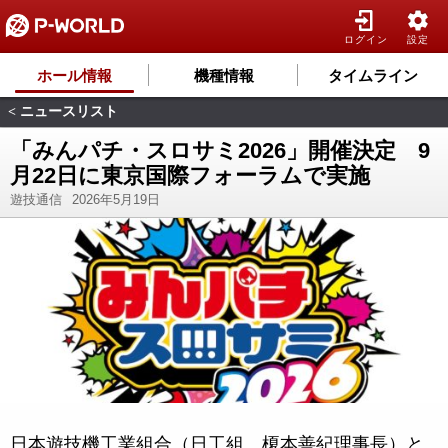
ログイン
設定
ホール情報
機種情報
タイムライン
ニュースリスト
<
「みんパチ・スロサミ2026」開催決定 9
月22日に東京国際フォーラムで実施
遊技通信
2026年5月19日
日本遊技機工業組合（日工組、榎本善紀理事長）と