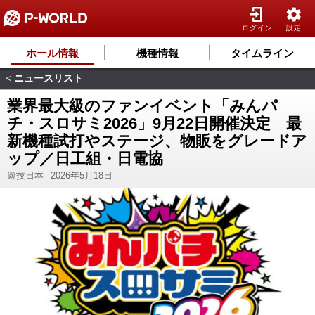
ログイン
設定
ホール情報
機種情報
タイムライン
ニュースリスト
<
業界最大級のファンイベント「みんパ
チ・スロサミ2026」9月22日開催決定 最
新機種試打やステージ、物販をグレードア
ップ／日工組・日電協
遊技日本
2026年5月18日