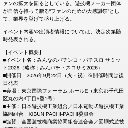
ァンの拡大を図るとしている。遊技機メーカー団体
が自信を持って贈る“ファンのための大感謝祭”とし
て、業界を挙げて盛り上げる。
イベント内容や出演者情報については、決定次第随
時発表される。
【イベント概要】
■イベント名：みんなのパチンコ・パチスロ サミッ
ト2026（略称：みんパチ・スロサミ2026）
■開催日：2026年9月22日（火・祝）※開催時間は後
日発表
■会場：東京国際フォーラム ホールE（東京都千代田
区丸の内3丁目5番1号）
■主催：日本遊技機工業組合／日本電動式遊技機工業
協同組合 KIBUN PACHI-PACHI委員会
■協賛：全国遊技機商業協同組合連合会／回胴式遊技