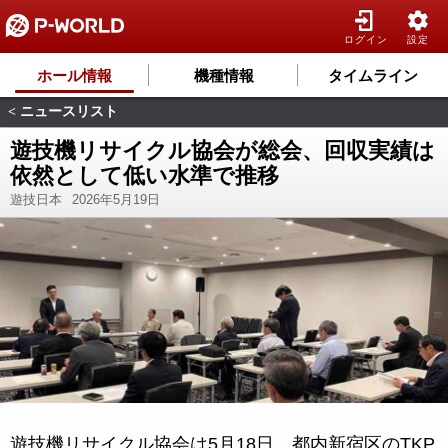
ログイン
設定
ホール情報
機種情報
タイムライン
ニュースリスト
<
遊技機リサイクル協会が総会、回収実績は
依然として低い水準で推移
遊技日本
2026年5月19日
遊技機リサイクル協会は5月18日、都内新宿区のTKP