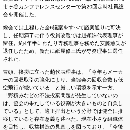
市ヶ谷カンファレンスセンターで第20回定時社員総
会を開催した。
総会では上程した全6議案をすべて議案通りに可決
し、任期満了に伴う役員改選では趙顕洙代表理事が
留任。約4年半にわたり専務理事を務めた安藤薫氏が
退任したため、新たに紙屋修三氏が専務理事に選任
された。
冒頭、挨拶に立った趙代表理事は、「今年もメーカ
ーの回収取引の強化により、当協会の回収台数も低
空飛行が続いている」と厳しい環境を示す一方、
「野積みなどの不法投棄問題が発生していないの
は、協会の果たしている役割が大きいものと自負し
ている」として、適正排出という分野では健全に推
移していると存在意義を述べた。現在小さな組織体
を目指し、収益構造の見直しを図っており、「今後