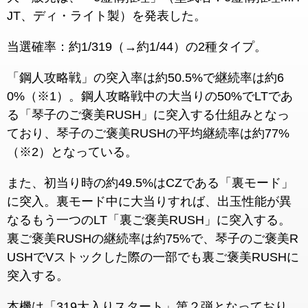
JT、ディ・ライト製）を発表した。
当選確率：約1/319（→約1/44）の2種タイプ。
「鋼人攻略戦」の突入率は約50.5%で継続率は約6
0%（※1）。鋼人攻略戦中の大当りの50%でLTであ
る「琴子のご褒美RUSH」に突入する仕組みとなっ
ており、琴子のご褒美RUSHの平均継続率は約77%
（※2）となっている。
また、初当り時の約49.5%はCZである「裏モード」
に突入。裏モード中に大当りすれば、出玉性能が異
なるもう一つのLT「裏ご褒美RUSH」に突入する。
裏ご褒美RUSHの継続率は約75%で、琴子のご褒美R
USHでVストックした際の一部でも裏ご褒美RUSHに
突入する。
本機は「319大入りスタート」第２弾となっており、