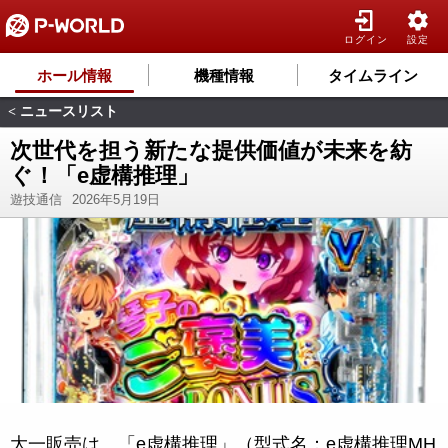
ログイン
設定
ホール情報
機種情報
タイムライン
ニュースリスト
<
次世代を担う新たな提供価値が未来を紡
ぐ！「e虚構推理」
遊技通信
2026年5月19日
大一販売は、「e虚構推理」（型式名：e虚構推理MH