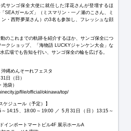
O公式サンゴ保全大使に就任した澪花さんが登壇するほ
「SEAガールズ」（ミスマリン・一ノ瀬のこさん、ミ
リン・西野夢菜さん）の3名も参加し、フレッシュな顔
活動のこれまでの軌跡を紹介するほか、サンゴ保全につ
ークショップ、「海物語 LUCKYジャンケン大会」な
水広場でも告知を行い、サンゴ保全の輪を広げる。
ィ 沖縄めんそーれフェスタ
月31日（日）
・池袋）
.jp/file/official/okinawa/top/
トスケジュール（予定）】
4:15、18:00～19:00 ／ 5月31日（日）13:15～
ドインポートマートビル4F 展示ホールA