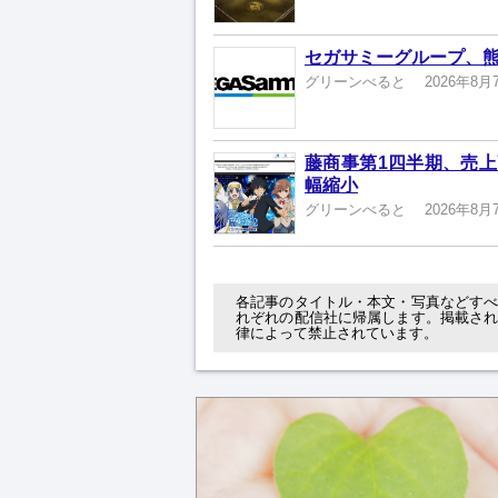
セガサミーグループ、熊
グリーンべると
2026年8月
藤商事第1四半期、売上高
幅縮小
グリーンべると
2026年8月
各記事のタイトル・本文・写真などす
れぞれの配信社に帰属します。掲載さ
律によって禁止されています。