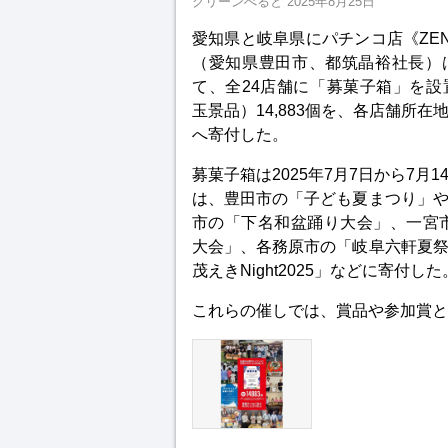
グリーンべると
2025年8月25日
愛知県と岐阜県にパチンコ店《ZE
（愛知県豊田市、都筑晶裕社長）
て、全24店舗に「募菓子箱」を
玉景品）14,883個を、各店舗所
へ寄付した。
募菓子箱は2025年7月7日から7月
は、豊田市の「子ども夏まつり」
市の「下名和盆踊り大会」、一宮
大会」、各務原市の「岐阜六軒夏
茂えきNight2025」などに寄付した
これらの催しでは、賞品や参加賞と