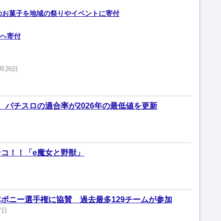
3個のお菓子を地域の祭りやイベントに寄付
へ寄付
8月26日
、パチスロの適合率が2026年の最低値を更新
コ！！「e魔女と野獣」
ポニー選手権に協賛 過去最多129チームが参加
7日