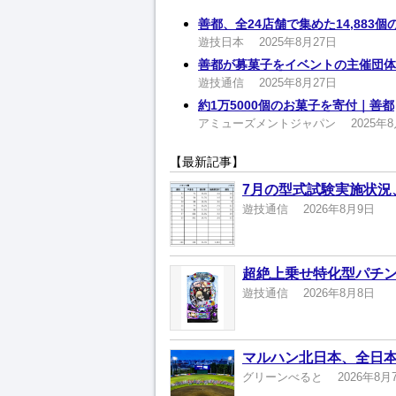
善都、全24店舗で集めた14,88
遊技日本
2025年8月27日
善都が募菓子をイベントの主催団体
遊技通信
2025年8月27日
約1万5000個のお菓子を寄付｜善都
アミューズメントジャパン
2025年
【最新記事】
7月の型式試験実施状況
遊技通信
2026年8月9日
超絶上乗せ特化型パチン
遊技通信
2026年8月8日
マルハン北日本、全日本
グリーンべると
2026年8月