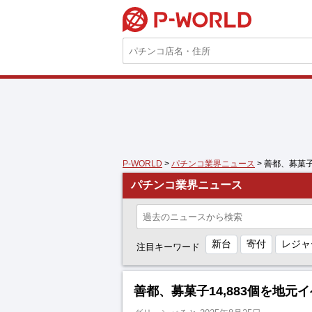
P-WORLD
P-WORLD
>
パチンコ業界ニュース
> 善都、募菓子
パチンコ業界ニュース
新台
寄付
レジャ
注目キーワード
善都、募菓子14,883個を地元