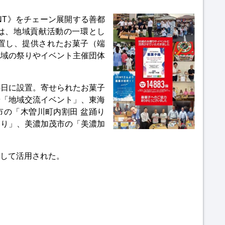
NT》をチェーン展開する善都
は、地域貢献活動の一環とし
設置し、提供されたお菓子（端
在地域の祭りやイベント主催団体
14日に設置。寄せられたお菓子
や「地域交流イベント」、東海
市の「木曽川町内割田 盆踊り
祭り」、美濃加茂市の「美濃加
。
して活用された。