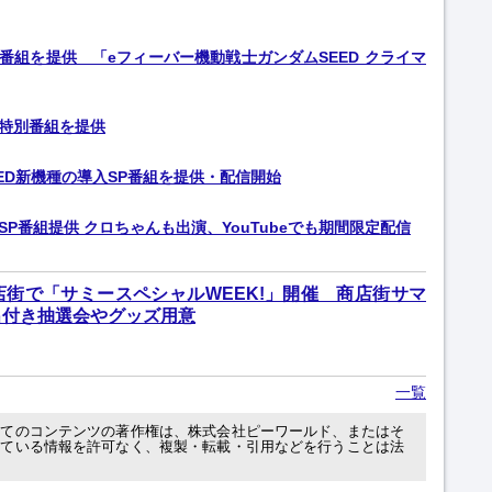
」番組を提供 「eフィーバー機動戦士ガンダムSEED クライマ
の特別番組を提供
EED新機種の導入SP番組を提供・配信開始
入SP番組提供 クロちゃんも出演、YouTubeでも期間限定配信
街で「サミースペシャルWEEK!」開催 商店街サマ
出付き抽選会やグッズ用意
一覧
べてのコンテンツの著作権は、株式会社ピーワールド、またはそ
れている情報を許可なく、複製・転載・引用などを行うことは法