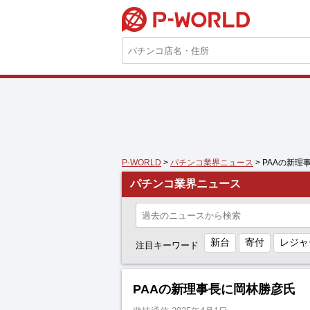
P-WORLD
P-WORLD
>
パチンコ業界ニュース
> PAAの新
パチンコ業界ニュース
新台
寄付
レジャ
注目キーワード
PAAの新理事長に岡林勝彦氏