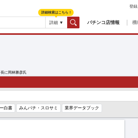
登録
詳細検索はこちら！
パチンコ店情報
機
詳細 ▼
検索
理事長に岡林勝彦氏
ー白書
みんパチ・スロサミ
業界データブック