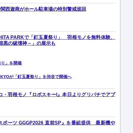
で関西遊商がホール駐車場の特別警戒巡回
SHITA PARKで「釘玉夏祭り」 羽根モノを無料体験、
 －暗黒の破壊神－」の展示も
祭り」を開催
NKYOが「釘玉夏祭り」を渋谷で開催へ
ンコ・羽根モノ『ロボスキーI』本日よりグリパチでアプ
スポーツ GGGP2026 直前SP』を番組提供 最新機や