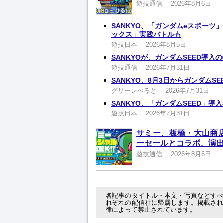
遊技通信
2026年8月6日
SANKYO、「ガンダムeスポーツ
ックス」実践バトルも
遊技日本
2026年8月5日
SANKYOが、ガンダムSEED導入
遊技通信
2026年7月31日
SANKYO、8月3日からガンダムS
グリーンべると
2026年7月31日
SANKYO、「ガンダムSEED」導
遊技日本
2026年7月31日
サミー、板橋・大山商店
ーセールとコラボ、演
遊技通信
2026年8月6日
各記事のタイトル・本文・写真などす
れぞれの配信社に帰属します。掲載さ
律によって禁止されています。