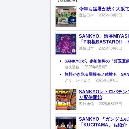
今年も猛暑が続く大阪
遊技日本
2026年8月6日
SANKYO、渋谷MIYA
「P羽根BASTARD!!
遊技日本
2026年8月6日
SANKYOが、参加無料の「釘玉夏
遊技通信
2026年8月6日
無料かき氷＆羽根モノ体験も SA
グリーンべると
2026年8月6日
SANKYOレトロパチ
リ配信開始
遊技通信
2026年8月6日
SANKYO 『ガンダムe
「KUGITAMA」も紹介