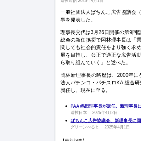
遊技通信
2025年4月1日
一般社団法人ぱちんこ広告協議会（
事を発表した。
理事長交代は3月26日開催の第9
総会の新任挨拶で岡林理事長は「
関しても社会的責任をより強く求め
展を目指し、公正で適正な広告活
ら取り組んでいく」と述べた。
岡林新理事長の略歴は、2000年に
法人パチンコ・パチスロKAI総合研
就任し、現在に至る。
PAA 嶋田理事長が退任、新理事長
遊技日本
2025年4月2日
ぱちんこ広告協議会、新理事長に岡
グリーンべると
2025年4月1日
【最新記事】