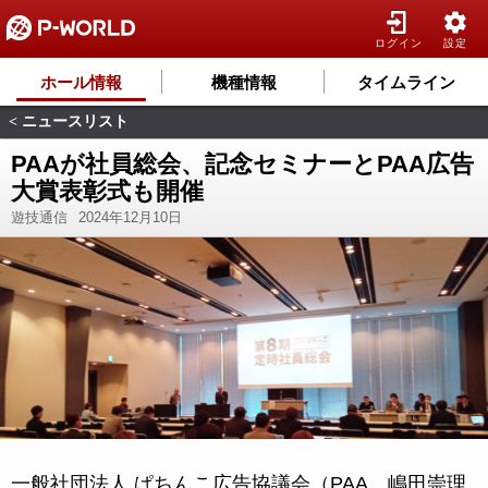
ログイン
設定
ホール情報
機種情報
タイムライン
ニュースリスト
<
PAAが社員総会、記念セミナーとPAA広告
大賞表彰式も開催
遊技通信
2024年12月10日
一般社団法人 ぱちんこ広告協議会（PAA、嶋田崇理