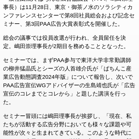
事長）は11月28日、東京・御茶ノ水のソラシティカ
ンファレンスセンターで第8回社員総会および記念セ
ミナー、第3回PAA広告大賞表彰式を開催した。
総会の議事では役員改選が行われ、全員留任を決
定。嶋田崇理事長が2期目を務めることとなった。
セミナーでは、まずPAA参与で東洋大学非常勤講師
の柳井猛晶氏とシーズの人首雄介氏が「ぱちんこ産
業広告動態調査2024年版」について報告し、次いで
PAA広告宣伝WGアドバイザーの生島靖也氏が「広告
宣伝のコレまでとコレから」と題した講演を行っ
た。
セミナー冒頭には嶋田理事長が挨拶し、「現在、私
たちが活動する広告分野においても様々な課題や可
能性が次々と生まれてきている。このような時代に