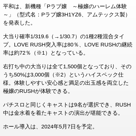
平和は、新機種「Pラブ嬢 ～極嬢のハーレム体験
～」（型式名：Pラブ嬢3H1YZ6、アムテックス製）
を発表した。
大当り確率1/319.6（→1/30.7）の1種2種混合タイ
プ。LOVE RUSH突入率は80％、LOVE RUSHの継続
率は約72％（※1）となっている。
右打ち中の大当りは全て1,500個となっており、その
うち50%は3,000個（※2）というハイスペック仕
様。体験しやすい安心感と満足の出玉感を両立した
極嬢のRUSHが体験できる。
パチスロと同じくキャストは9名が選択でき、RUSH
中は金水着を着たキャストの演出が堪能できる。
ホール導入は、2024年5月7日を予定。