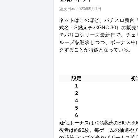
遊技日本
2023年9月1日
ネットはこのほど、パチスロ新台「
式名：S燃えチバGNC-30）の販
チバリヨシリーズ最新作で、チェ
ループを継承しつつ、ボーナス中
クすることが特徴となっている。
設定
初
1
2
4
5
6
疑似ボーナスは70G継続のBIGと3
後者は約90枚。毎ゲームの抽選や
の花笠ランプが光ればボーナス確