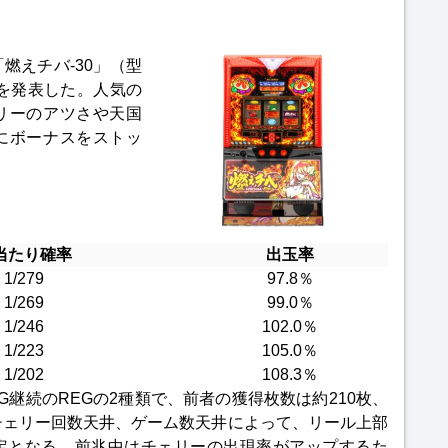
燃えチバ-30」（型
売を発表した。人気の
リーのアツさや天国
にボーナスをストッ
当たり確率
出玉率
1/279
97.8％
1/269
99.0％
1/246
102.0％
1/223
105.0％
1/202
108.3％
0G継続のREGの2種類で、前者の獲得枚数は約210枚、
チェリー回数天井、ゲーム数天井によって、リール上部
定となる。前兆中はチェリーの出現率がアップするた