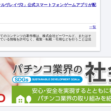
ァルヴレイヴ2」公式スマートフォンゲームアプリが配
一覧
べてのコンテンツの著作権は、株式会社ピーワールド、またはそ
れている情報を許可なく、複製・転載・引用などを行うことは法