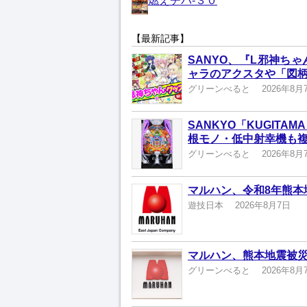
燃えチバ‐３０
【最新記事】
SANYO、『L邪神ち
ャラのアクスタや「図柄
グリーンべると
2026年8月
SANKYO「KUGIT
根モノ・低中射幸機も
グリーンべると
2026年8月
マルハン、令和8年熊本
遊技日本
2026年8月7日
マルハン、熊本地震被
グリーンべると
2026年8月