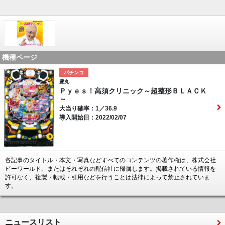
機種ページ
パチンコ
豊丸
Ｐｙｅｓ！高須クリニック～超整形ＢＬＡＣＫ
～
大当り確率：1／36.9
導入開始日：2022/02/07
各記事のタイトル・本文・写真などすべてのコンテンツの著作権は、株式会社
ピーワールド、またはそれぞれの配信社に帰属します。掲載されている情報を
許可なく、複製・転載・引用などを行うことは法律によって禁止されていま
す。
ニュースリスト