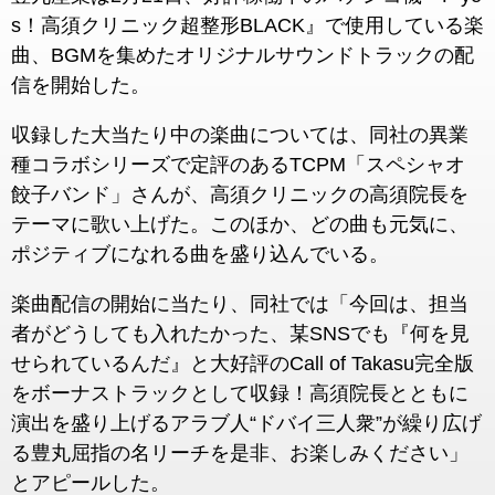
s！高須クリニック超整形BLACK』で使用している楽
曲、BGMを集めたオリジナルサウンドトラックの配
信を開始した。
収録した大当たり中の楽曲については、同社の異業
種コラボシリーズで定評のあるTCPM「スペシャオ
餃子バンド」さんが、高須クリニックの高須院長を
テーマに歌い上げた。このほか、どの曲も元気に、
ポジティブになれる曲を盛り込んでいる。
楽曲配信の開始に当たり、同社では「今回は、担当
者がどうしても入れたかった、某SNSでも『何を見
せられているんだ』と大好評のCall of Takasu完全版
をボーナストラックとして収録！高須院長とともに
演出を盛り上げるアラブ人“ドバイ三人衆”が繰り広げ
る豊丸屈指の名リーチを是非、お楽しみください」
とアピールした。