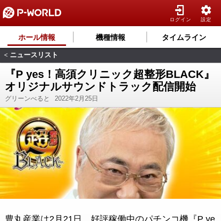
ログイン
設定
ホール情報
機種情報
タイムライン
ニュースリスト
<
『P yes！高須クリニック超整形BLACK』
オリジナルサウンドトラック配信開始
グリーンべると
2022年2月25日
豊丸産業は2月21日、好評稼働中のパチンコ機『P ye