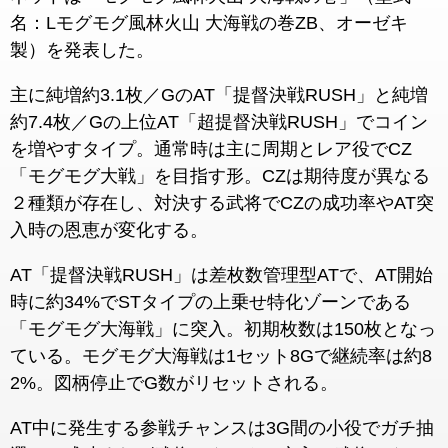
名：Lモグモグ風林火山 大海戦の巻ZB、オーゼキ
製）を発表した。
主に純増約3.1枚／GのAT「提督決戦RUSH」と純増
約7.4枚／Gの上位AT「超提督決戦RUSH」でコイン
を増やすタイプ。通常時は主に周期とレア役でCZ
「モグモグ大戦」を目指す形。CZは期待度が異なる
２種類が存在し、対決する武将でCZの成功率やAT突
入時の恩恵が変化する。
AT「提督決戦RUSH」は差枚数管理型ATで、AT開始
時に約34%でSTタイプの上乗せ特化ゾーンである
「モグモグ大海戦」に突入。初期枚数は150枚となっ
ている。モグモグ大海戦は1セット8Gで継続率は約8
2%。図柄停止でG数がリセットされる。
AT中に発生する参戦チャンスは3G間の小役でガチ抽