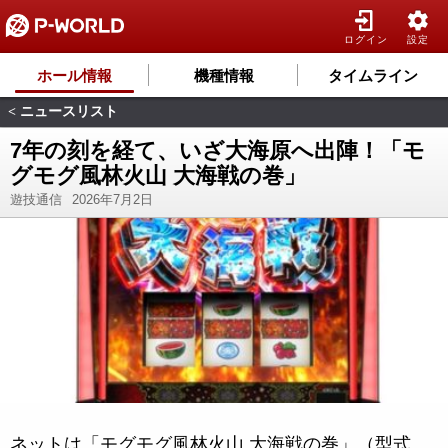
ログイン
設定
ホール情報
機種情報
タイムライン
ニュースリスト
<
7年の刻を経て、いざ大海原へ出陣！「モ
グモグ風林火山 大海戦の巻」
遊技通信
2026年7月2日
ネットは「モグモグ風林火山 大海戦の巻」（型式