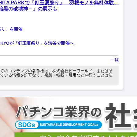
SHITA PARKで「釘玉夏祭り」 羽根モノを無料体験、
 －暗黒の破壊神－」の展示も
祭り」を開催
NKYOが「釘玉夏祭り」を渋谷で開催へ
一覧
べてのコンテンツの著作権は、株式会社ピーワールド、またはそ
れている情報を許可なく、複製・転載・引用などを行うことは法