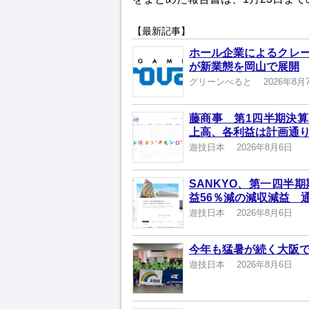
【最新記事】
ホール企業によるクレ
が新業態を岡山で展開
グリーンべると
2026年8月
藤商事 第1四半期決算
上高、各利益は計画通
遊技日本
2026年8月6日
SANKYO、第一四半
益56％減の減収減益 
遊技日本
2026年8月6日
今年も猛暑が続く大阪
遊技日本
2026年8月6日