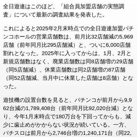
全日遊連はこのほど、「組合員加盟店舗の実態調
査」について最新の調査結果を発表した。
これによると2025年2月末時点での全日遊連加盟パチ
ンコホールの営業店舗数は、前月比32店舗減の5,969
店舗（前年同月比295店舗減）と、ついに6,000店舗
割れとなった。2025年に入ってからは、1月、2月と
新規店舗数はなく、廃業店舗数は同8店舗増の29店舗
（同5店舗減）、休業店舗数は同2店舗増の87店舗
（同52店舗減、当月中に休業した店舗は8店舗）とな
った。
遊技機の設置台数を見ると、パチンコが前月から9,9
62台減の1,789,408台（前年同月比92,020台減）とな
り、今年1月末時点で180万台を下回ってからも、減
少に歯止めがかからない状況が続いている。一方、
パチスロは前月から2,746台増の1,240,171台（同22,