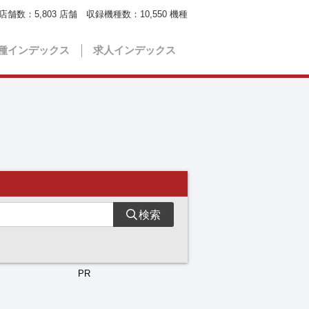
店舗数：
5,803
店舗 収録機種数：
10,550
機種
種インデックス
求人インデックス
検索
PR