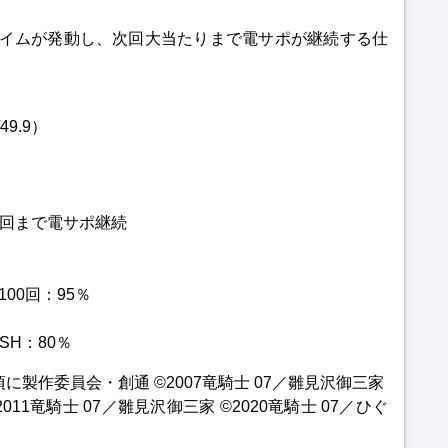
タイムが発動し、次回大当たりまで電サポが継続する仕
49.9）
次回まで電サポ継続
100回：95％
SH：80％
頃に製作委員会・創通 ©2007竜騎士 07／雛見沢御三家
2011竜騎士 07／雛見沢御三家 ©2020竜騎士 07／ひぐ