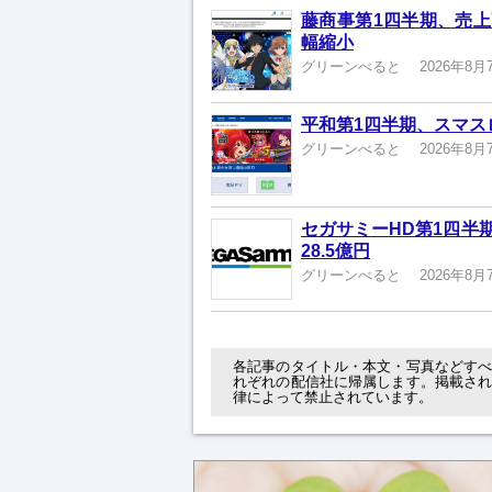
藤商事第1四半期、売上高
幅縮小
グリーンべると
2026年8月
平和第1四半期、スマスロ
グリーンべると
2026年8月
セガサミーHD第1四半
28.5億円
グリーンべると
2026年8月
各記事のタイトル・本文・写真などす
れぞれの配信社に帰属します。掲載さ
律によって禁止されています。