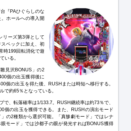
台『PAひぐらしのな
した。ホールへの導入開
シリーズ第3弾として
デジスペックに加え、初
常時199回転消化で遊
ている。
雛見沢BONUS」の2
400個の出玉獲得後に
は400個の出玉を得た後、RUSHまたは時短へ移行する。
ルで約65％となっている。
で、転落確率は1/133.7。RUSH継続率は約73％で、
900個の出玉を獲得できる。また、RUSHの演出モード
ド」の2種類から選択可能。「真惨劇モード」ではレナ
赤眼モード」では沙都子の眼が発光すればBONUS獲得