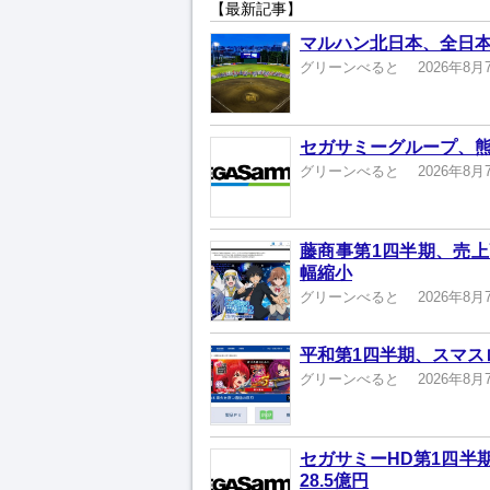
【最新記事】
マルハン北日本、全日本
グリーンべると
2026年8月
セガサミーグループ、熊
グリーンべると
2026年8月
藤商事第1四半期、売上高
幅縮小
グリーンべると
2026年8月
平和第1四半期、スマスロ
グリーンべると
2026年8月
セガサミーHD第1四半
28.5億円