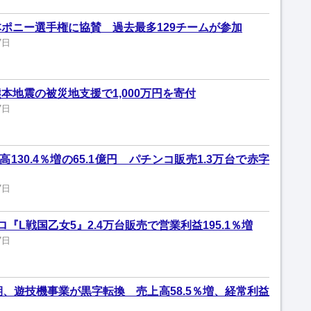
ポニー選手権に協賛 過去最多129チームが参加
7日
本地震の被災地支援で1,000万円を寄付
7日
130.4％増の65.1億円 パチンコ販売1.3万台で赤字
7日
『L戦国乙女5』2.4万台販売で営業利益195.1％増
7日
期、遊技機事業が黒字転換 売上高58.5％増、経常利益