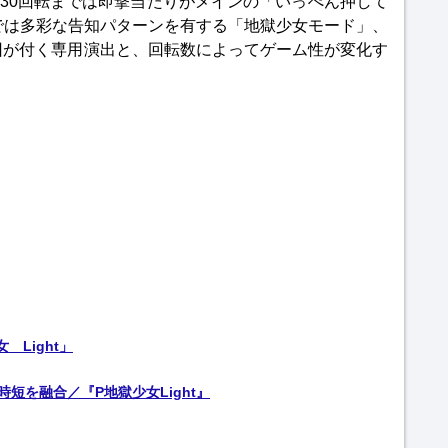
～30回転までは即撃当たりがメインの「いっぺん押して
までは多彩な告知パターンを有する「地獄少女モード」、
00回が付く専用演出と、回転数によってゲーム性が変化す
Light」
グ時短を融合／『P地獄少女Light』