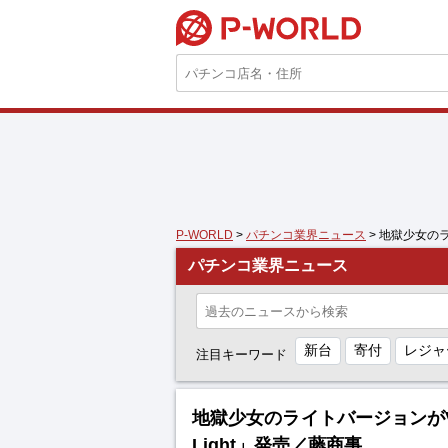
P-WORLD
P-WORLD
>
パチンコ業界ニュース
> 地獄少女の
パチンコ業界ニュース
新台
寄付
レジャ
注目キーワード
地獄少女のライトバージョンが
Light」発売／藤商事