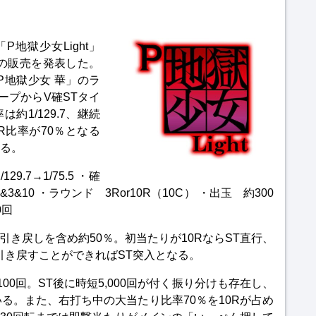
地獄少女Light」
B）の販売を発表した。
P地獄少女 華」のラ
ープからV確STタイ
1/129.7、継続
R比率が70％となる
る。
.7→1/75.5 ・確
3&10 ・ラウンド 3Ror10R（10C） ・出玉 約300
0回
引き戻しを含め約50％。初当たりが10RならST直行、
引き戻すことができればST突入となる。
00回。ST後に時短5,000回が付く振り分けも存在し、
る。また、右打ち中の大当たり比率70％を10Rが占め