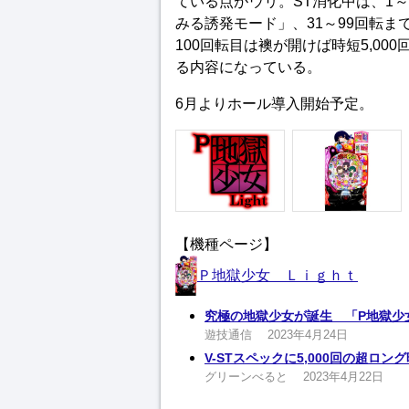
ている点がウリ。ST消化中は、1
みる誘発モード」、31～99回転
100回転目は襖が開けば時短5,0
る内容になっている。
6月よりホール導入開始予定。
【機種ページ】
Ｐ地獄少女 Ｌｉｇｈｔ
究極の地獄少女が誕生 「P地獄少女 
遊技通信
2023年4月24日
V-STスペックに5,000回の超ロン
グリーンべると
2023年4月22日