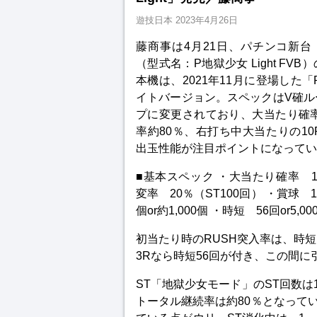
遊技日本
2023年4月26日
藤商事は4月21日、パチンコ新台「P
（型式名：P地獄少女 Light FV
本機は、2021年11月に登場した「
イトバージョン。スペックはV確ル
プに変更されており、大当たり確率は約
率約80％、右打ち中大当たりの10
出玉性能が注目ポイントになってい
■基本スペック ・大当たり確率 1/129
変率 20％（ST100回） ・賞球 1&
個or約1,000個 ・時短 56回or5,00
初当たり時のRUSH突入率は、時短
3Rなら時短56回が付き、この間に
ST「地獄少女モード」のST回数は1
トータル継続率は約80％となってい