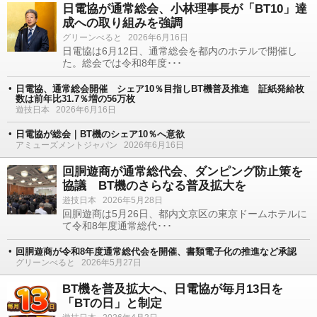
日電協が通常総会、小林理事長が「BT10」達
成への取り組みを強調
グリーンべると
2026年6月16日
日電協は6月12日、通常総会を都内のホテルで開催し
た。総会では令和8年度･･･
日電協、通常総会開催 シェア10％目指しBT機普及推進 証紙発給枚
数は前年比31.7％増の56万枚
遊技日本
2026年6月16日
日電協が総会｜BT機のシェア10％へ意欲
アミューズメントジャパン
2026年6月16日
回胴遊商が通常総代会、ダンピング防止策を
協議 BT機のさらなる普及拡大を
遊技日本
2026年5月28日
回胴遊商は5月26日、都内文京区の東京ドームホテルに
て令和8年度通常総代･･･
回胴遊商が令和8年度通常総代会を開催、書類電子化の推進など承認
グリーンべると
2026年5月27日
BT機を普及拡大へ、日電協が毎月13日を
「BTの日」と制定