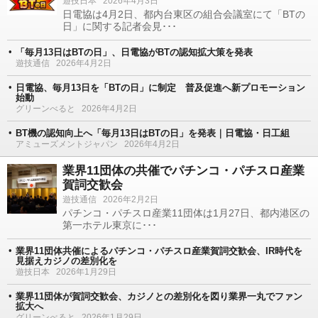
遊技日本
2026年4月3日
日電協は4月2日、都内台東区の組合会議室にて「BTの
日」に関する記者会見･･･
「毎月13日はBTの日」、日電協がBTの認知拡大策を発表
遊技通信
2026年4月2日
日電協、毎月13日を「BTの日」に制定 普及促進へ新プロモーション
始動
グリーンべると
2026年4月2日
BT機の認知向上へ「毎月13日はBTの日」を発表｜日電協・日工組
アミューズメントジャパン
2026年4月2日
業界11団体の共催でパチンコ・パチスロ産業
賀詞交歓会
遊技通信
2026年2月2日
パチンコ・パチスロ産業11団体は1月27日、都内港区の
第一ホテル東京に･･･
業界11団体共催によるパチンコ・パチスロ産業賀詞交歓会、IR時代を
見据えカジノの差別化を
遊技日本
2026年1月29日
業界11団体が賀詞交歓会、カジノとの差別化を図り業界一丸でファン
拡大へ
グリーンべると
2026年1月29日