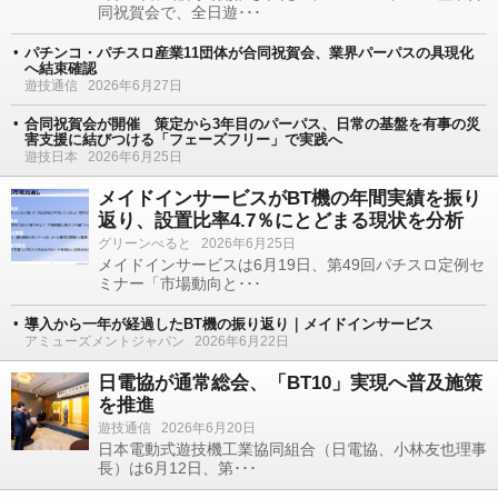
同祝賀会で、全日遊･･･
パチンコ・パチスロ産業11団体が合同祝賀会、業界パーパスの具現化
へ結束確認
遊技通信
2026年6月27日
合同祝賀会が開催 策定から3年目のパーパス、日常の基盤を有事の災
害支援に結びつける「フェーズフリー」で実践へ
遊技日本
2026年6月25日
メイドインサービスがBT機の年間実績を振り
返り、設置比率4.7％にとどまる現状を分析
グリーンべると
2026年6月25日
メイドインサービスは6月19日、第49回パチスロ定例セ
ミナー「市場動向と･･･
導入から一年が経過したBT機の振り返り｜メイドインサービス
アミューズメントジャパン
2026年6月22日
日電協が通常総会、「BT10」実現へ普及施策
を推進
遊技通信
2026年6月20日
日本電動式遊技機工業協同組合（日電協、小林友也理事
長）は6月12日、第･･･