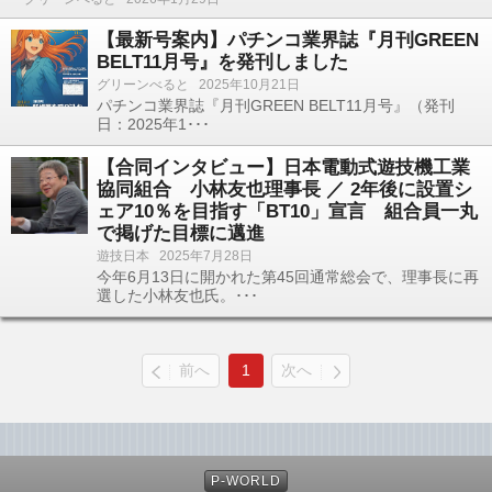
【最新号案内】パチンコ業界誌『月刊GREEN
BELT11月号』を発刊しました
グリーンべると
2025年10月21日
パチンコ業界誌『月刊GREEN BELT11月号』（発刊
日：2025年1･･･
【合同インタビュー】日本電動式遊技機工業
協同組合 小林友也理事長 ／ 2年後に設置シ
ェア10％を目指す「BT10」宣言 組合員一丸
で掲げた目標に邁進
遊技日本
2025年7月28日
今年6月13日に開かれた第45回通常総会で、理事長に再
選した小林友也氏。･･･
前へ
1
次へ
P-WORLD