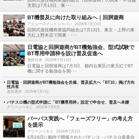
回胴式遊技機商業協同組合（回胴遊商）の関東・甲信越
支部は7月13日、東･･･
BT機普及に向けた取り組みへ｜回胴遊商
アミューズメントジャパン
2026年7月15日
回胴式遊技機商業協同組合は7月13日、東京・上野の東
天紅上野本店で関東・･･･
日電協と回胴遊商がBT機勉強会、型式試験で
BT専用申請枠を設け普及促進へ
遊技日本
2026年7月13日
日電協と回胴遊商は7月3日、都内台東区の東天紅でBT
機に関する勉強会を開･･･
日電協・回胴遊商がBT機勉強会を共催、普及拡大へ「BT10」掲げ方向
性共有
遊技通信
2026年7月7日
パチスロ機の型式申請に「BT機専用枠」設定で申合せ、普及へ本腰
グリーンべると
2026年7月6日
パーパス実践へ「フェーズフリー」の考え方
を提示
グリーンべると
2026年7月2日
6月24日に都内で開催されたパチンコ・パチスロ産業合