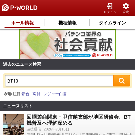
ログイン
設定
ホール情報
機種情報
タイムライン
過去のニュース検索
注目:
新台
寄付
レジャー白書
ニュースリスト
回胴遊商関東・甲信越支部が地区研修会、BT
機普及へ理解深める
遊技通信
2026年7月16日