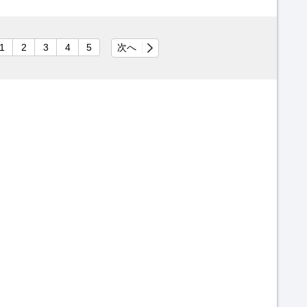
1
2
3
4
5
次へ