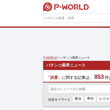
P-WORLD
P-WORLD
> パチンコ業界ニュース
パチンコ業界ニュース
853
「
決算
」に関する記事は、
件
新台
寄付
レジャ
注目キーワード