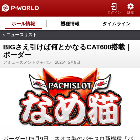
ログイン
設定
ホール情報
機種情報
タイムライン
ニュースリスト
<
BIGさえ引けば何とかなるCAT600搭載｜
ボーダー
アミューズメントジャパン
2025年5月9日
ボーダーは5月9日、ネオス製のパチスロ新機種『パ