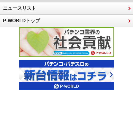
ニュースリスト
P-WORLDトップ