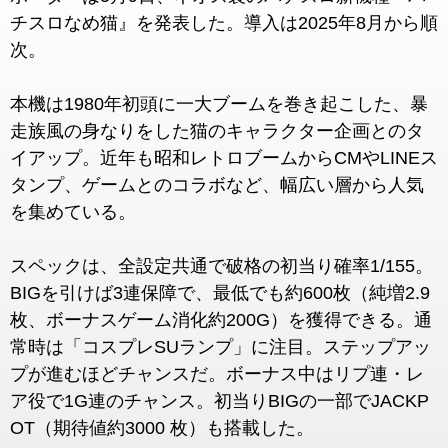
チスロなめ猫』を発表した。導入は2025年8月から順
次。
本機は1980年初頭に一大ブームを巻き起こした、暴
走族風の身なりをした猫のキャラクター企画とのタ
イアップ。近年も昭和レトロブームからCMやLINEス
タンプ、ゲームとのコラボなど、幅広い層から人気
を集めている。
スペックは、全設定共通で破格の初当り確率1/155。
BIGを引けば3連保障で、最低でも約600枚（純増2.9
枚、ボーナスゲーム消化約200G）を獲得できる。通
常時は「コスプレSUランプ」に注目。ステップアッ
プが進むほどチャンスだ。ボーナス中はリプ連・レ
ア役で1G連のチャンス。初当りBIGの一部でJACKP
OT（期待値約3000 枚）も搭載した。